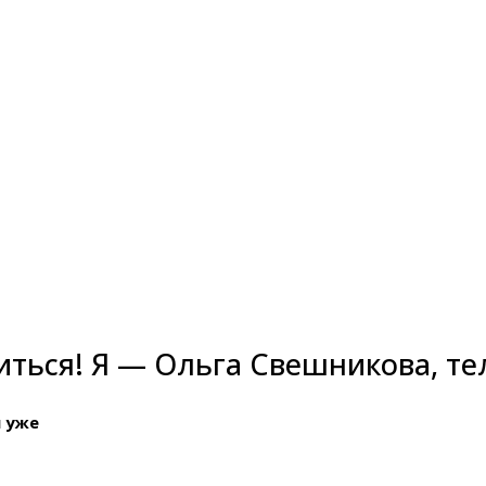
иться! Я — Ольга Свешникова, те
й уже