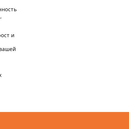
нность
,
ост и
 вашей
и
х