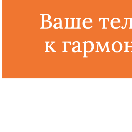
Ваше те
к гармо